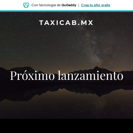
Con tecnología de
GoDaddy
|
Crea tu sitio gratis
TAXICAB.MX
‌‌Próximo lanzamiento